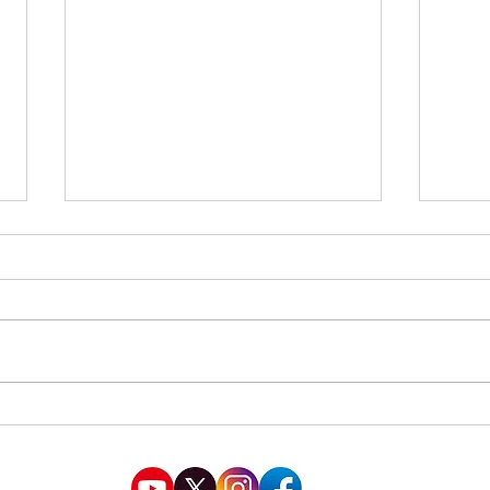
四ツ谷三丁目にて合同演説会
AX(
都市