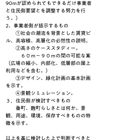
90mが認められてもできるだけ事業者
と住民側要望とを調整する努力を行
う。）
2、事業者側が提示するもの
　　①社会の潮流を背景とした賃貸ビ
ル、高容積、高層化の必然性の説明。
　　②高さのケーススタディー。
　　　６０ｍ～９０ｍの間の可能な案
（広場の縮小、内部化、低層部の屋上
利用などを含む。）
　　③デザイン、緑化計画の基本計画
を示す。
　　④景観シミュレーション。
３，住民側が検討すべきもの
　　番町、麴町らしさとは何か。景
観、用途、環境、保存すべきものの特
徴を示す。
以上を基に検討した上で判断すべきと