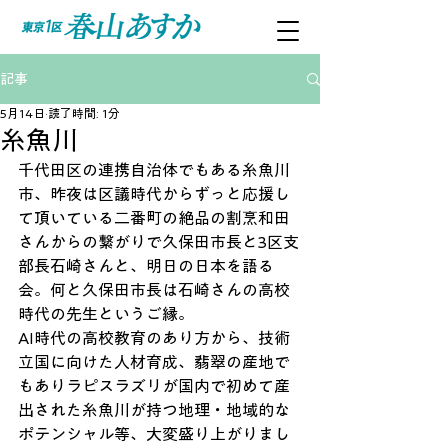
記事
5月14日
読了時間: 1分
糸魚川
千代田区の連携自治体でもある糸魚川
市、昨夜は区議時代からずっと応援し
て頂いている二番町の絶品の割烹和田
さんからの繋がりで久保田市長と3区支
部長石崎さんと、明日の日本を語る
会。何と久保田市長は石崎さんの高校
時代の先生というご縁。
AI時代の高校教育のあり方から、技術
立国に向けた人材育成、翡翠の産地で
もありラピスラズリが国内で初めて産
出された糸魚川が持つ地理・地域的な
ポテンシャル等、大変盛り上がりまし