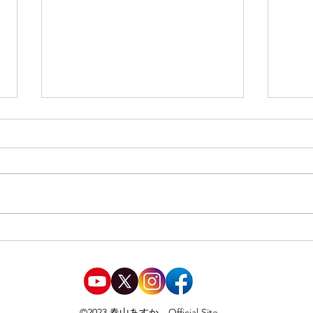
四ツ谷三丁目にて合同演説会
AX(
都市
©2023 春山あすか Official Site