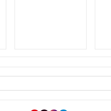
四ツ谷三丁目にて合同演説会
AX(
都市