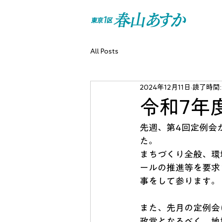
All Posts
2024年12月11日
読了時間:
令和7年
先週、第4回定例会
た。
まちづくり全般、環
ールの推進等を要求
事をして参ります。
また、先月の定例会
政党となるべく、地